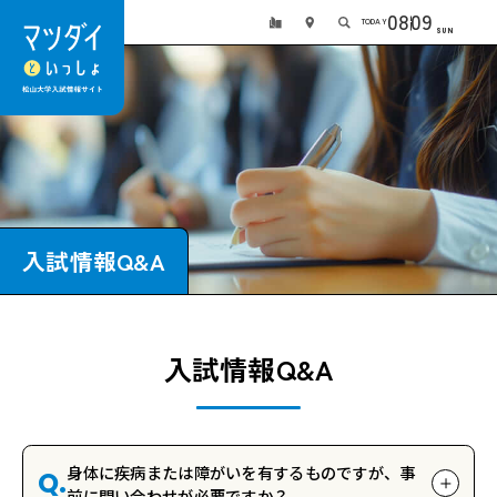
08
09
TODAY
SUN
入試情報Q&A
入試情報Q&A
身体に疾病または障がいを有するものですが、事
Q.
前に問い合わせが必要ですか？